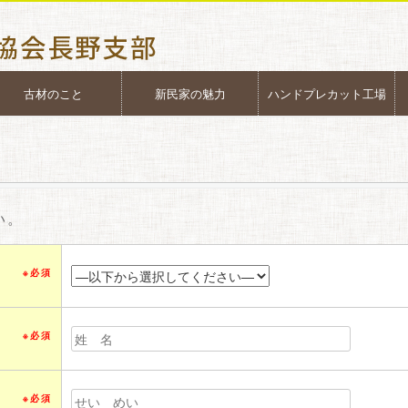
古材のこと
新民家の魅力
ハンドプレカット工場
い。
※必須
※必須
※必須